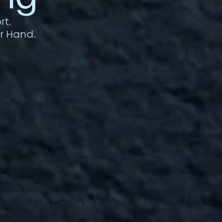
t. 
r Hand.